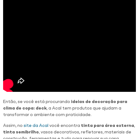
Então, se você está procurando
ideias de decoração para
clima de copa: deck
, a Acal tem produtos que ajudam a
transformar o ambiente com praticidade.
Assim, no
site da Acal
você encontra
tinta para área externa
,
tinta semibrilho
, vasos decorativos, refletores, materiais de
construção, ferramentas e tudo para renovar sua casa.