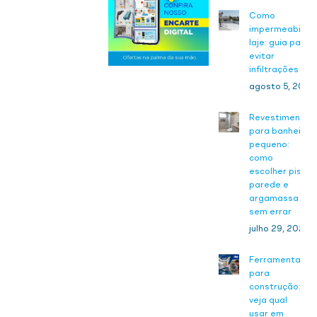
Como
impermeabiliza
laje: guia para
evitar
infiltrações
agosto 5, 2026
Revestimento
para banheiro
pequeno:
como
escolher piso,
parede e
argamassa
sem errar
julho 29, 2026
Ferramentas
para
construção:
veja qual
usar em