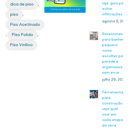
laje: guia para
dica de piso
,
evitar
piso
,
infiltrações
agosto 5, 2026
Piso Acetinado
Revestimento
,
Piso Polido
,
para banheiro
Piso Vinílico
pequeno:
como
escolher piso,
parede e
argamassa
sem errar
julho 29, 2026
Ferramentas
para
construção:
veja qual
usar em
cada etapa
da obra