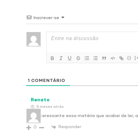
Inscrever-se
{}
[
1
COMENTÁRIO
Renato
9 meses atrás
Que interessante essa matéria que acabei de ler, 
Responder
0