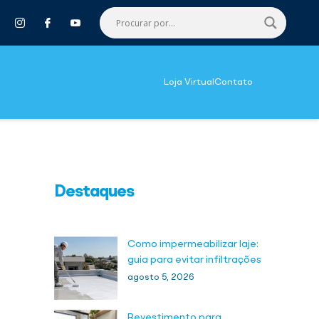
Loja Virtual
Contato
Destaques
Como impermeabilizar laje:
guia para evitar infiltrações
agosto 5, 2026
Revestimento para