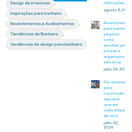
Design de Interiores
,
infiltrações
agosto 5, 2026
inspirações para banheiro
,
Revestimento
Revestimentos e Acabamentos
,
para banheiro
Tendências de Banheiro
,
pequeno:
como
tendências de design para banheiro
escolher piso,
parede e
argamassa
sem errar
julho 29, 2026
Ferramentas
para
construção:
veja qual
usar em
cada etapa
da obra
julho 22,
2026