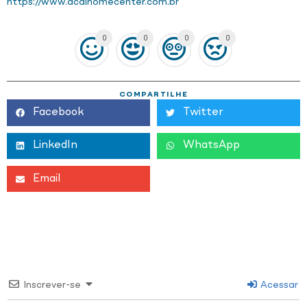
https://www.acalhomecenter.com.br
0
0
0
0
COMPARTILHE
Facebook
Twitter
LinkedIn
WhatsApp
Email
Inscrever-se
Acessar