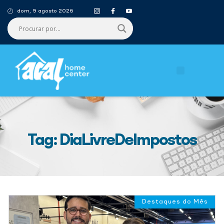
dom, 9 agosto 2026
Tag: DiaLivreDeImpostos
Destaques do Mês