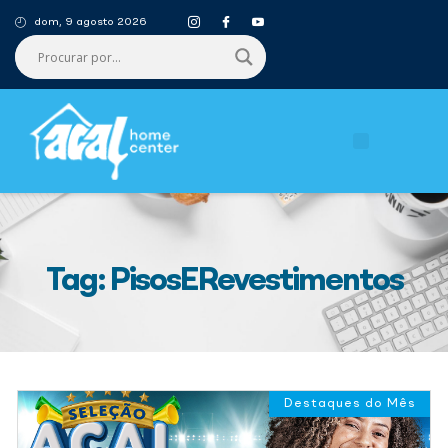
dom, 9 agosto 2026
Tag: PisosERevestimentos
Destaques do Mês